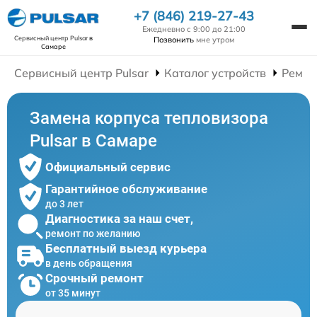
+7 (846) 219-27-43
Ежедневно с 9:00 до 21:00
Сервисный центр Pulsar
в
Позвонить
мне утром
Самаре
Сервисный центр Pulsar
Каталог устройств
Ремон
Замена корпуса тепловизора
Pulsar в Самаре
Официальный сервис
Гарантийное обслуживание
до 3 лет
Диагностика за наш счет,
ремонт по желанию
Бесплатный выезд курьера
в день обращения
Срочный ремонт
от 35 минут