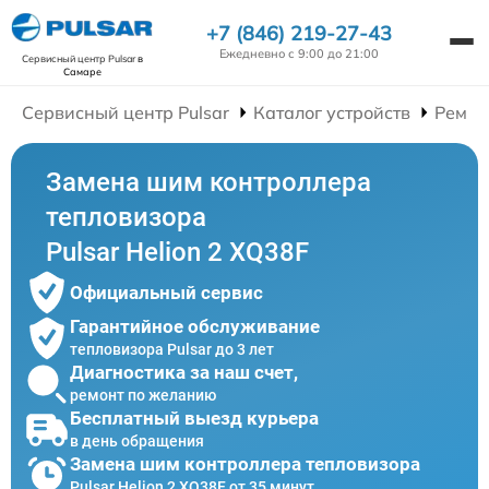
+7 (846) 219-27-43
Ежедневно с 9:00 до 21:00
Сервисный центр Pulsar
в
Самаре
Сервисный центр Pulsar
Каталог устройств
Ремон
Замена шим контроллера
тепловизора
Pulsar Helion 2 XQ38F
Официальный сервис
Гарантийное обслуживание
тепловизора Pulsar до 3 лет
Диагностика за наш счет,
ремонт по желанию
Бесплатный выезд курьера
в день обращения
Замена шим контроллера тепловизора
Pulsar Helion 2 XQ38F от 35 минут