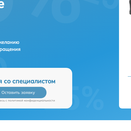
е
 желанию
бращения
я со специалистом
Оставить заявку
есь c
политикой конфиденциальности