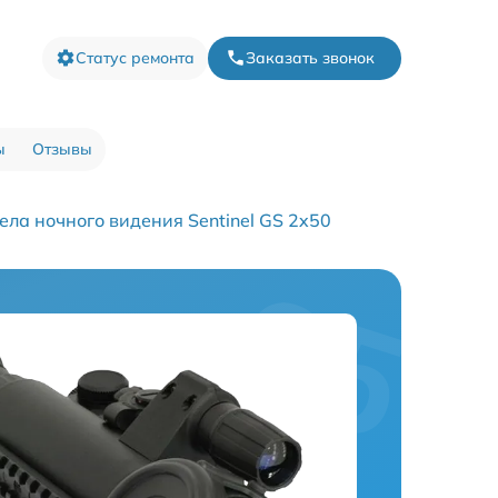
Статус ремонта
Заказать звонок
ы
Отзывы
ла ночного видения Sentinel GS 2x50