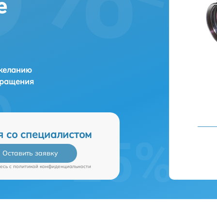
е
 желанию
бращения
я со специалистом
Оставить заявку
есь c
политикой конфиденциальности