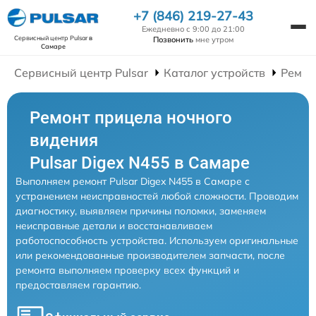
+7 (846) 219-27-43
Ежедневно с 9:00 до 21:00
Сервисный центр Pulsar
в
Позвонить
мне утром
Самаре
Сервисный центр Pulsar
Каталог устройств
Ремон
Ремонт прицела ночного
видения
Pulsar Digex N455 в Самаре
Выполняем ремонт Pulsar Digex N455 в Самаре с
устранением неисправностей любой сложности. Проводим
диагностику, выявляем причины поломки, заменяем
неисправные детали и восстанавливаем
работоспособность устройства. Используем оригинальные
или рекомендованные производителем запчасти, после
ремонта выполняем проверку всех функций и
предоставляем гарантию.