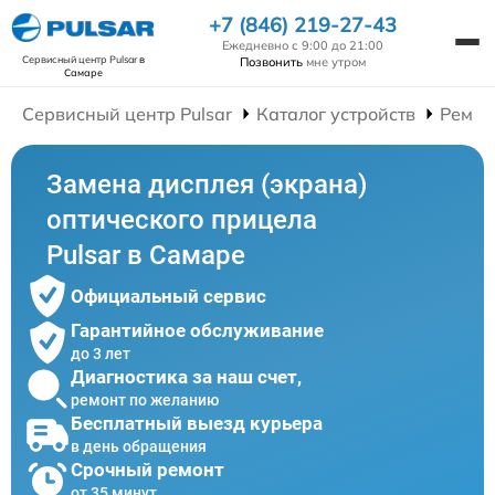
+7 (846) 219-27-43
Ежедневно с 9:00 до 21:00
Сервисный центр Pulsar
в
Позвонить
мне утром
Самаре
Сервисный центр Pulsar
Каталог устройств
Ремон
Замена дисплея (экрана)
оптического прицела
Pulsar в Самаре
Официальный сервис
Гарантийное обслуживание
до 3 лет
Диагностика за наш счет,
ремонт по желанию
Бесплатный выезд курьера
в день обращения
Срочный ремонт
от 35 минут