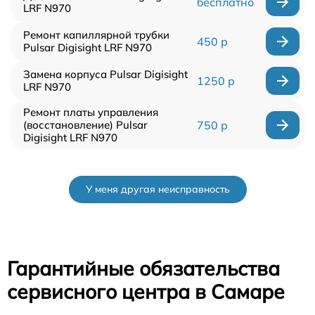
бесплатно
LRF N970
Ремонт капиллярной трубки
450 р
Pulsar Digisight LRF N970
Замена корпуса Pulsar Digisight
1250 р
LRF N970
Ремонт платы управления
(восстановление) Pulsar
750 р
Digisight LRF N970
У меня другая неисправность
Гарантийные обязательства
сервисного центра в Самаре