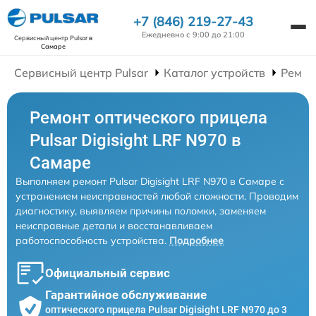
+7 (846) 219-27-43
Ежедневно с 9:00 до 21:00
Сервисный центр Pulsar
в
Самаре
Сервисный центр Pulsar
Каталог устройств
Ремон
Ремонт оптического прицела
Pulsar Digisight LRF N970 в
Самаре
Выполняем ремонт Pulsar Digisight LRF N970 в Самаре с
устранением неисправностей любой сложности. Проводим
диагностику, выявляем причины поломки, заменяем
неисправные детали и восстанавливаем
работоспособность устройства.
Подробнее
Официальный сервис
Гарантийное обслуживание
оптического прицела Pulsar Digisight LRF N970 до 3