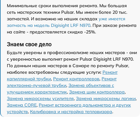
Минимальные сроки выполнения ремонта. Мы большая
сеть мастерских техники Pulsar. Мы имеем более 20 тыс.
запчастей. И возможно на наших складах
уже имеется
запчасть на модель Digisight LRF N970
. При заказе ремонта
на сайте - предоставляется скидка -25%.
Знаем свое дело
Будьте уверены в профессионализме наших мастеров - они
с уверенностью выполнят ремонт Pulsar Digisight LRF N970.
По данным наших мастеров в Самаре по ремонту Pulsar,
наиболее востребованы следующие услуги:
Ремонт
капиллярной трубки
,
Ремонт контроллеров
,
Ремонт
электронно-лучевой трубки
,
Замена объективов с
улучшением характеристик
,
Замена шим контроллера
,
Замена микросхемы усилителя
,
Замена микросхемы логики
,
Замена CORE
,
Ремонт встроенного дальнометра и других
устройств
,
Калибровка и настройка тепловизора
.