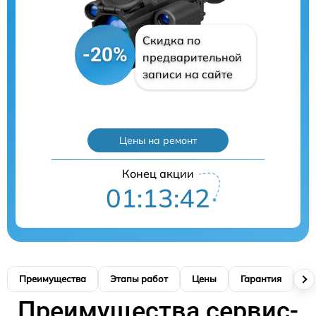
Скидка по
-20%
предварительной
записи на сайте
Цены на ремонт
Конец акции
01:13:41
Преимущества
Этапы работ
Цены
Гарантия
М
Преимущества сервис-