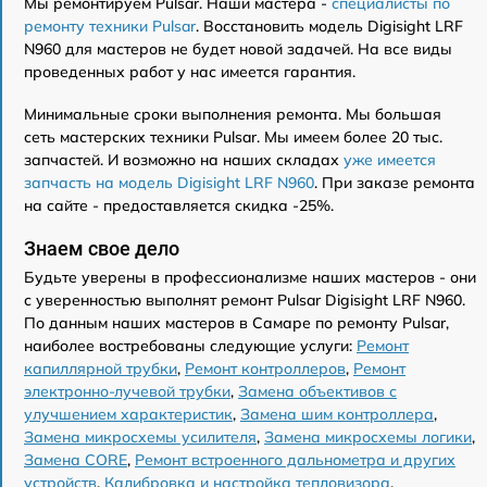
Мы ремонтируем Pulsar. Наши мастера -
специалисты по
ремонту техники Pulsar
. Восстановить модель Digisight LRF
N960 для мастеров не будет новой задачей. На все виды
проведенных работ у нас имеется гарантия.
Минимальные сроки выполнения ремонта. Мы большая
сеть мастерских техники Pulsar. Мы имеем более 20 тыс.
запчастей. И возможно на наших складах
уже имеется
запчасть на модель Digisight LRF N960
. При заказе ремонта
на сайте - предоставляется скидка -25%.
Знаем свое дело
Будьте уверены в профессионализме наших мастеров - они
с уверенностью выполнят ремонт Pulsar Digisight LRF N960.
По данным наших мастеров в Самаре по ремонту Pulsar,
наиболее востребованы следующие услуги:
Ремонт
капиллярной трубки
,
Ремонт контроллеров
,
Ремонт
электронно-лучевой трубки
,
Замена объективов с
улучшением характеристик
,
Замена шим контроллера
,
Замена микросхемы усилителя
,
Замена микросхемы логики
,
Замена CORE
,
Ремонт встроенного дальнометра и других
устройств
,
Калибровка и настройка тепловизора
.